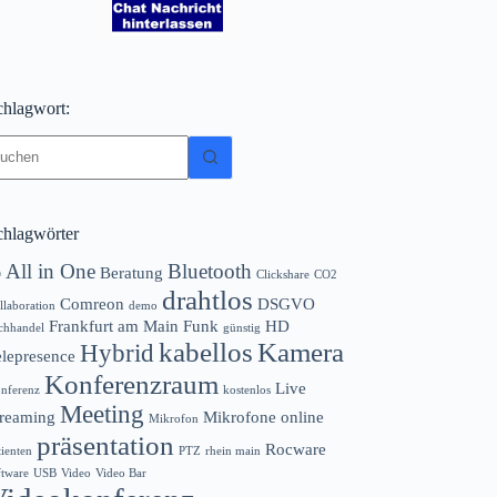
chlagwort:
eine
gebnisse
chlagwörter
All in One
Bluetooth
Beratung
D
Clickshare
CO2
drahtlos
Comreon
DSGVO
llaboration
demo
Frankfurt am Main
Funk
HD
chhandel
günstig
kabellos
Kamera
Hybrid
elepresence
Konferenzraum
Live
nferenz
kostenlos
Meeting
treaming
Mikrofone
online
Mikrofon
präsentation
Rocware
tienten
PTZ
rhein main
ftware
USB
Video
Video Bar