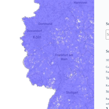
S
K
Er
S
3
Co
Fa
T
Ko
S
Pa
so