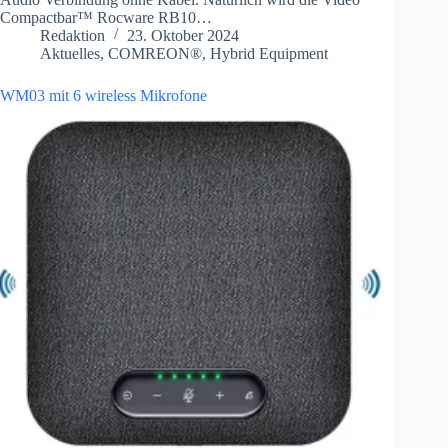
Compactbar™ Rocware RB10…
Redaktion
23. Oktober 2024
Aktuelles
,
COMREON®
,
Hybrid Equipment
WM03 mit 6 wireless Mikrofone